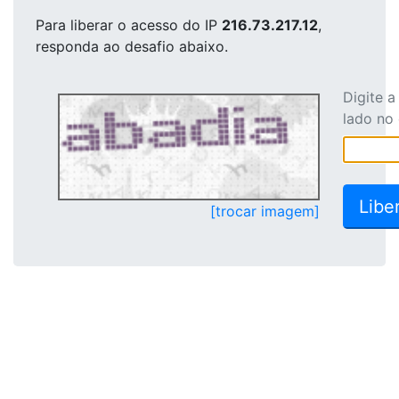
Para liberar o acesso
do IP
216.73.217.12
,
responda ao desafio abaixo.
Digite 
lado no
[trocar imagem]